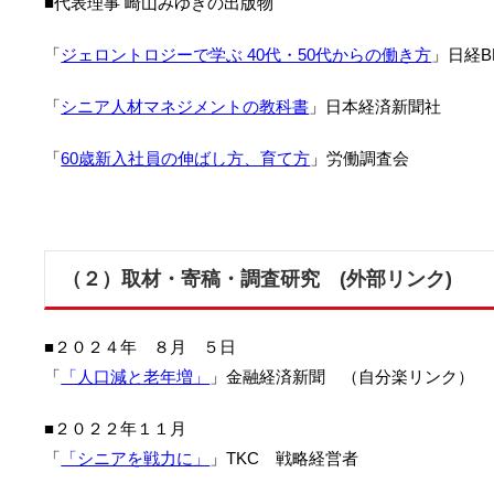
■代表理事 崎山みゆきの出版物
「
ジェロントロジーで学ぶ 40代・50代からの働き方
」日経B
「
シニア人材マネジメントの教科書
」日本経済新聞社
「
60歳新入社員の伸ばし方、育て方
」労働調査会
（２）取材・寄稿・調査研究 (外部リンク)
■２０２４年 ８月 ５日
「
「人口減と老年増」
」金融経済新聞 （自分楽リンク）
■２０２２年１１月
「
「シニアを戦力に」
」TKC 戦略経営者