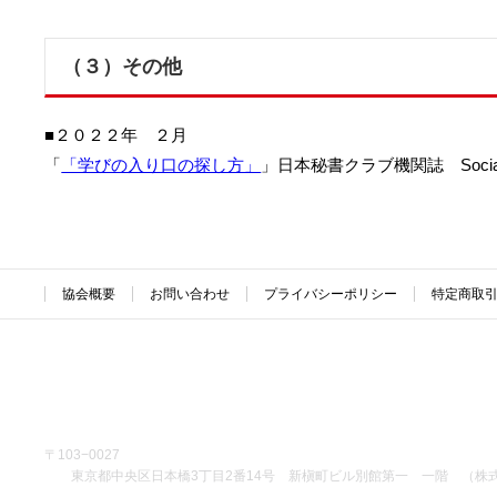
（３）その他
■２０２２年 ２月
「
「学びの入り口の探し方」
」日本秘書クラブ機関誌 Soc
協会概要
お問い合わせ
プライバシーポリシー
特定商取
〒103−0027
東京都中央区日本橋3丁目2番14号 新槇町ビル別館第一 一階 （株