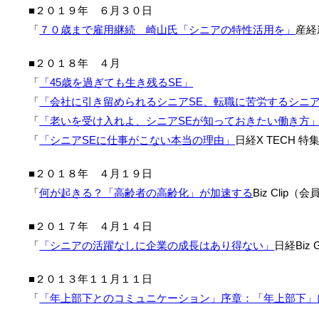
■２０１９年 ６月３０日
「
７０歳まで雇用継続 崎山氏「シニアの特性活用を」
産経
■２０１８年 ４月
「
「45歳を過ぎても生き残るSE」
「
「会社に引き留められるシニアSE、転職に苦労するシニア
「
「老いを受け入れよ、シニアSEが知っておきたい働き方
「
「シニアSEに仕事がこない本当の理由」
日経X TECH 
■２０１８年 ４月１９日
「
何が起きる？「高齢者の高齢化」が加速する
Biz Clip
■２０１７年 ４月１４日
「
「シニアの活躍なしに企業の成長はあり得ない」
日経Biz G
■２０１３年１１月１１日
「
「年上部下とのコミュニケーション」序章：「年上部下」