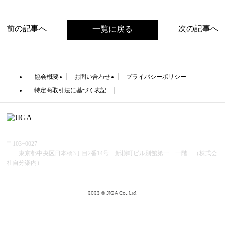
前の記事へ
次の記事へ
一覧に戻る
協会概要
お問い合わせ
プライバシーポリシー
特定商取引法に基づく表記
〒103−0027
東京都中央区日本橋3丁目2番14号 新槇町ビル別館第一 一階 （株式会
社自分楽内）
2023 © JIGA Co.,Ltd.