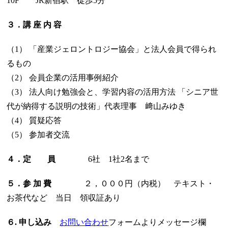
10F JR新宿駅 徒歩5分
３．講 座 内 容
（1） 「産業ジェロントロジー協会」と法人会員で得られ
るもの
（2） 会員企業の活用事例紹介
（3） 法人向け勉強会と、学習内容の活用方法 「シニア世
代が納得する説明の技術」代表理事 﨑山みゆき
（4） 質疑応答
（5） 参加者交流
４．定 員
6社 1社2名まで
５．参 加 費
２，０００円（内税） テキスト・
お茶代など 当日 領収証あり
６. 申し込み
お問い合わせ
フォームよりメッセージ欄