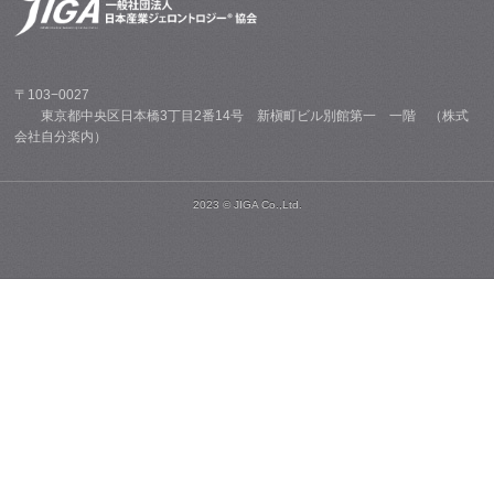
〒103−0027
東京都中央区日本橋3丁目2番14号 新槇町ビル別館第一 一階 （株式
会社自分楽内）
2023 © JIGA Co.,Ltd.