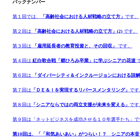
バックナンバー
第１回では、
「高齢社会における人材戦略の立て方」
です。
第２回は
「高齢社会における人材戦略の立て方」(2)
です。
第３回は
「雇用延長者の教育投資と、その回収」
です。
第４回は
紅白歌合戦「郷ひろみ卒業」に学ぶシニアの花道
第６回は
「ダイバーシティ＆インクルージョンにおける誤
第７回は
「ＤＥ＆Ｉを実現するリバースメンタリング」
です
第８回は
「シニアならではの両立支援が未来を変える」
です
第９回は「ネットビジネスを成功させる１０年選手たち」で
第10回は、「「和気あいあい」がつらい！？ シニアの本