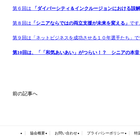
第６回は
「ダイバーシティ＆インクルージョンにおける誤
第８回は
「シニアならではの両立支援が未来を変える」
です
第９回は「ネットビジネスを成功させる１０年選手たち」で
第10回は、「「和気あいあい」がつらい！？ シニアの本
前の記事へ
協会概要
お問い合わせ
プライバシーポリシー
特