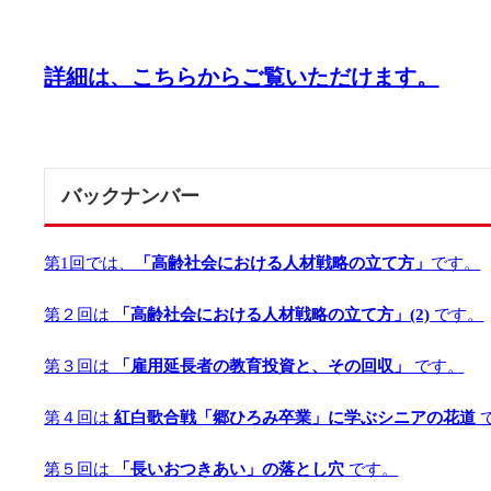
詳細は、
こちらからご覧いただけます。
バックナンバー
第1回では、
「高齢社会における人材戦略の立て方」
です。
第２回は
「高齢社会における人材戦略の立て方」(2)
です。
第３回は
「雇用延長者の教育投資と、その回収」
です。
第４回は
紅白歌合戦「郷ひろみ卒業」に学ぶシニアの花道
第５回は
「長いおつきあい」の落とし穴
です。