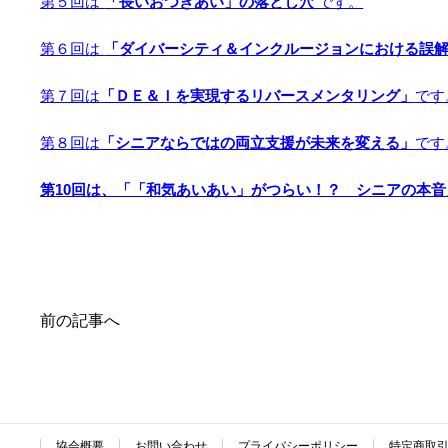
第５回は
「長いおつきあい」の落とし穴
です。
第６回は
「ダイバーシティ＆インクルージョンにおける誤
第７回は
「ＤＥ＆Ｉを実現するリバースメンタリング」
です
第８回は
「シニアならではの両立支援が未来を変える」
です
第10回は、「「和気あいあい」がつらい！？ シニアの本
前の記事へ
協会概要
お問い合わせ
プライバシーポリシー
特定商取