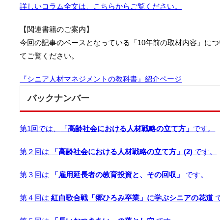
詳しいコラム全文は、こちらからご覧ください。
【関連書籍のご案内】
今回の記事のベースとなっている「10年前の取材内容」に
てご覧ください。
『シニア人材マネジメントの教科書』紹介ページ
バックナンバー
第1回では、
「高齢社会における人材戦略の立て方」
です。
第２回は
「高齢社会における人材戦略の立て方」(2)
です。
第３回は
「雇用延長者の教育投資と、その回収」
です。
第４回は
紅白歌合戦「郷ひろみ卒業」に学ぶシニアの花道