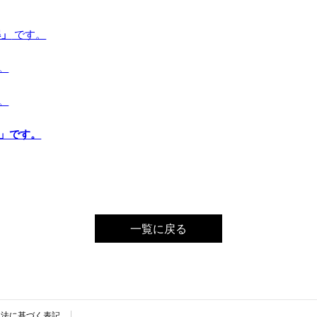
解」
です。
。
。
音」です。
一覧に戻る
引法に基づく表記