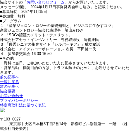
協会サイトの「
お問い合わせフォーム
」からお願いいたします。
メッセージ欄に「2024年1月17日事例発表会申し込み」と記載ください。
■募集締切 2024年1月15日
■参加費 無料
■プログラム
１ 「産業ジェロントロジーの基礎知識と、ビジネスに生かすコツ」
産業ジェロントロジー協会代表理事 﨑山みゆき
２ 「SDGs認証のメリット・デメリット」
株式会社アセットインベントリー 専務取締役 洞善康氏
３ 「優秀シニアの集客サイト『シルバーギア』」成功秘話
株式会社 アイデムコーポレーション 次長 平田健一氏
４ 参加者交流会 16:30-16:50
■その他
・資料は当日、ご参加いただいた方に配布させていただきます。
・営業活動、勧誘目的の方は、トラブル防止のために、お断りさせていただ
きます。
前の記事へ
一覧に戻る
次の記事へ
協会概要
お問い合わせ
プライバシーポリシー
特定商取引法に基づく表記
〒103−0027
東京都中央区日本橋3丁目2番14号 新槇町ビル別館第一 一階 （株
式会社自分楽内）