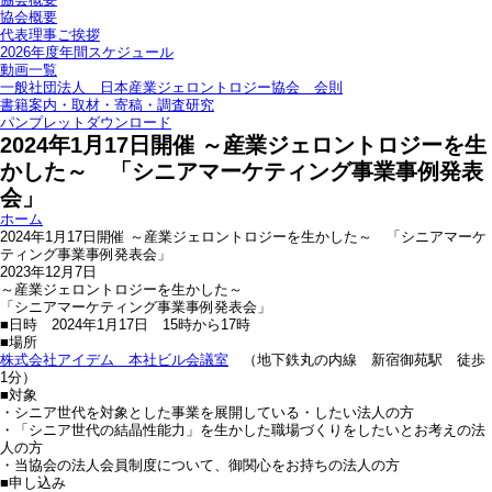
協会概要
代表理事ご挨拶
2026年度年間スケジュール
動画一覧
一般社団法人 日本産業ジェロントロジー協会 会則
書籍案内・取材・寄稿・調査研究
パンプレットダウンロード
2024年1月17日開催 ～産業ジェロントロジーを生
かした～ 「シニアマーケティング事業事例発表
会」
ホーム
2024年1月17日開催 ～産業ジェロントロジーを生かした～ 「シニアマーケ
ティング事業事例発表会」
2023年12月7日
～産業ジェロントロジーを生かした～
「シニアマーケティング事業事例発表会」
■日時 2024年1月17日 15時から17時
■場所
株式会社アイデム 本社ビル会議室
（地下鉄丸の内線 新宿御苑駅 徒歩
1分）
■対象
・シニア世代を対象とした事業を展開している・したい法人の方
・「シニア世代の結晶性能力」を生かした職場づくりをしたいとお考えの法
人の方
・当協会の法人会員制度について、御関心をお持ちの法人の方
■申し込み