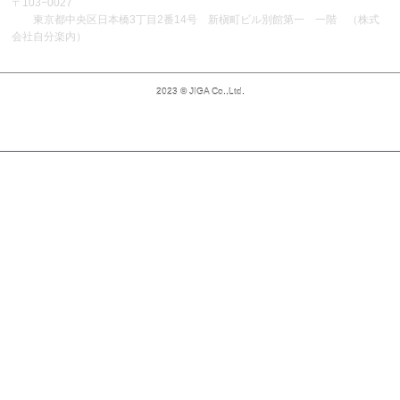
〒103−0027
東京都中央区日本橋3丁目2番14号 新槇町ビル別館第一 一階 （株式
会社自分楽内）
2023 © JIGA Co.,Ltd.