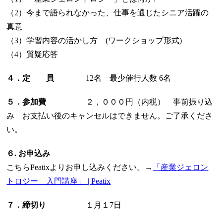
（2）今まで語られなかった、仕事を通じたシニア活躍の
真意
（3）学習内容の活かし方 (ワークショップ形式)
（4）質疑応答
４．定 員
12名 最少催行人数 6名
５．参加費
２，０００円（内税） 事前振り込
み お支払い後のキャンセルはできません。ご了承くださ
い。
６. お申込み
こちらPeatixよりお申し込みください。→
「産業ジェロン
トロジー 入門講座」 | Peatix
７．締切り
１月１7日