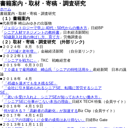
書籍案内・取材・寄稿・調査研究
ホーム
書籍案内・取材・寄稿・調査研究
（１）書籍案内
■代表理事 崎山みゆきの出版物
「
ジェロントロジーで学ぶ 40代・50代からの働き方
」日経BP
「
シニア人材マネジメントの教科書
」日本経済新聞社
「
60歳新入社員の伸ばし方、育て方
」労働調査会
（２）取材・寄稿・調査研究 (外部リンク)
■２０２４年 ８月 ５日
「
「人口減と老年増」
」金融経済新聞 （自分楽リンク）
■２０２２年１１月
「
「シニアを戦力に」
」TKC 戦略経営者
■２０１９年 ６月３０日
「
７０歳まで雇用継続 崎山氏「シニアの特性活用を」
産経新聞 日本の議
論
■２０１８年 ４月
「
「45歳を過ぎても生き残るSE」
「
「会社に引き留められるシニアSE、転職に苦労するシニア
SE」
「
「
「老いを受け入れよ、シニアSEが知っておきたい働き方」
「
「シニアSEに仕事がこない本当の理由」
日経X TECH 特集（会員サイト）
■２０１８年 ４月１９日
「
何が起きる？「高齢者の高齢化」が加速する
Biz Clip（会員サイト）
■２０１７年 ４月１４日
「
「シニアの活躍なしに企業の成長はあり得ない」
日経Biz Gate
■２０１３年１１月１１日