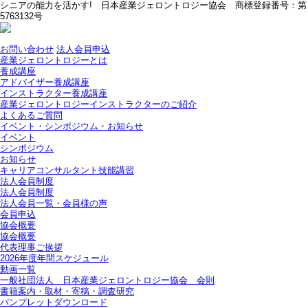
シニアの能力を活かす! 日本産業ジェロントロジー協会 商標登録番号：第
5763132号
お問い合わせ
法人会員申込
産業ジェロントロジーとは
養成講座
アドバイザー養成講座
インストラクター養成講座
産業ジェロントロジーインストラクターのご紹介
よくあるご質問
イベント・シンポジウム・お知らせ
イベント
シンポジウム
お知らせ
キャリアコンサルタント技能講習
法人会員制度
法人会員制度
法人会員一覧・会員様の声
会員申込
協会概要
協会概要
代表理事ご挨拶
2026年度年間スケジュール
動画一覧
一般社団法人 日本産業ジェロントロジー協会 会則
書籍案内・取材・寄稿・調査研究
パンプレットダウンロード