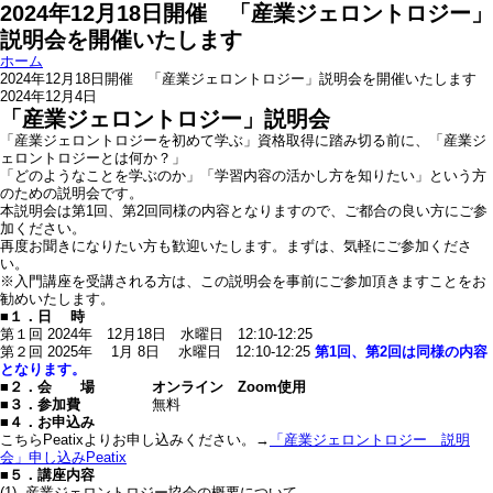
2024年12月18日開催 「産業ジェロントロジー」
説明会を開催いたします
ホーム
2024年12月18日開催 「産業ジェロントロジー」説明会を開催いたします
2024年12月4日
「産業ジェロントロジー」説明会
「産業ジェロントロジーを初めて学ぶ」資格取得に踏み切る前に、「産業ジ
ェロントロジーとは何か？」
「どのようなことを学ぶのか」「学習内容の活かし方を知りたい」という方
のための説明会です。
本説明会は第1回、第2回同様の内容となりますので、ご都合の良い方にご参
加ください。
再度お聞きになりたい方も歓迎いたします。まずは、気軽にご参加くださ
い。
※入門講座を受講される方は、この説明会を事前にご参加頂きますことをお
勧めいたします。
■１．日 時
第１回 2024年 12月18日 水曜日 12:10-12:25
第２回 2025年 1月 8日 水曜日 12:10-12:25
第1回、第2回は同様の内容
となります。
■２．会 場 オンライン Zoom使用
■３．参加費
無料
■４．お申込み
こちらPeatixよりお申し込みください。→
「産業ジェロントロジー 説明
会」申し込みPeatix
■５．講座内容
(1) 産業ジェロントロジー協会の概要について