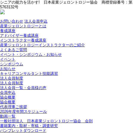
シニアの能力を活かす! 日本産業ジェロントロジー協会 商標登録番号：第
5763132号
お問い合わせ
法人会員申込
産業ジェロントロジーとは
養成講座
アドバイザー養成講座
インストラクター養成講座
産業ジェロントロジーインストラクターのご紹介
よくあるご質問
イベント・シンポジウム・お知らせ
イベント
シンポジウム
お知らせ
キャリアコンサルタント技能講習
法人会員制度
法人会員制度
法人会員一覧・会員様の声
会員申込
協会概要
協会概要
代表理事ご挨拶
2026年度年間スケジュール
動画一覧
一般社団法人 日本産業ジェロントロジー協会 会則
書籍案内・取材・寄稿・調査研究
パンプレットダウンロード