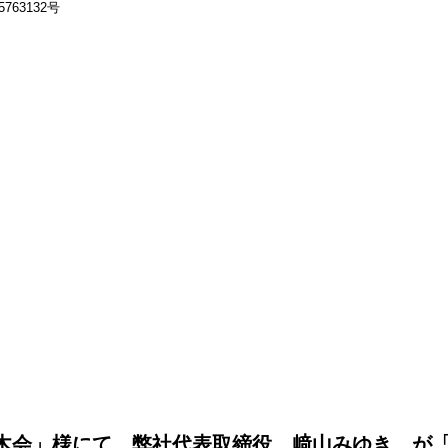
63132号
木会」様にて、弊社代表取締役 﨑山みゆき が