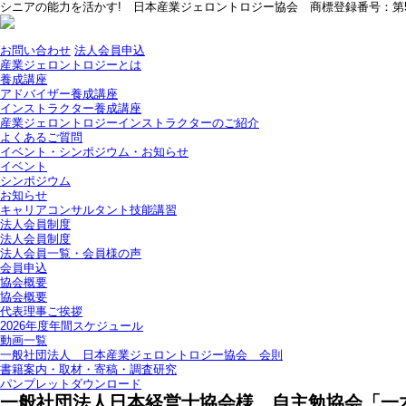
シニアの能力を活かす! 日本産業ジェロントロジー協会 商標登録番号：第57
お問い合わせ
法人会員申込
産業ジェロントロジーとは
養成講座
アドバイザー養成講座
インストラクター養成講座
産業ジェロントロジーインストラクターのご紹介
よくあるご質問
イベント・シンポジウム・お知らせ
イベント
シンポジウム
お知らせ
キャリアコンサルタント技能講習
法人会員制度
法人会員制度
法人会員一覧・会員様の声
会員申込
協会概要
協会概要
代表理事ご挨拶
2026年度年間スケジュール
動画一覧
一般社団法人 日本産業ジェロントロジー協会 会則
書籍案内・取材・寄稿・調査研究
パンプレットダウンロード
一般社団法人日本経営士協会様 自主勉協会「一