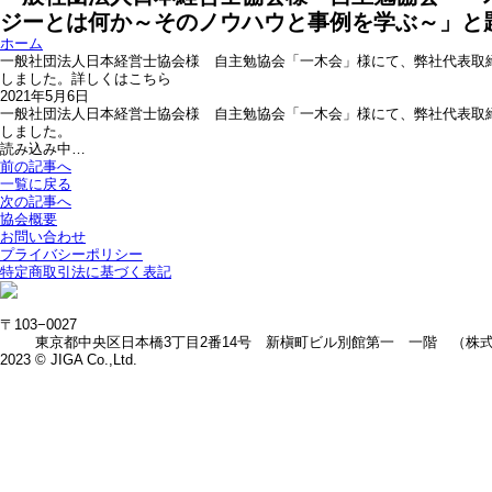
ジーとは何か～そのノウハウと事例を学ぶ～」と
ホーム
一般社団法人日本経営士協会様 自主勉協会「一木会」様にて、弊社代表取
しました。詳しくはこちら
2021年5月6日
一般社団法人日本経営士協会様 自主勉協会「一木会」様にて、弊社代表取
しました。
読み込み中…
前の記事へ
一覧に戻る
次の記事へ
協会概要
お問い合わせ
プライバシーポリシー
特定商取引法に基づく表記
〒103−0027
東京都中央区日本橋3丁目2番14号 新槇町ビル別館第一 一階 （株
2023 © JIGA Co.,Ltd.